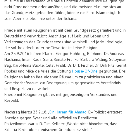
Muslime in Deutschland wie viele Christen genauso ihre Religion gar
nicht Ernst nehmen oder ausüben, und die meisten Muslime sich an
das Grundgesetz gebunden fühlen, könnte ein Euro-Islam möglich
sein. Aber s.o. eben nie unter der Scharia.
Friede mit allen Religionen ist mit dem Grundgesetz garantiert und in
Deutschland verwirklicht. Anschläge auf Leib und Leben und
Verletzungen des Grundgesetzes sind kriminell und jede Ideologie,
die solches deckt oder befürwortet ist keine Religion.
Am 25.9.2016 haben Pfarrer Gregor Hohberg, Rabbiner Dr. Andreas
Nachama, Imam Kadir Sanci, Renate Franke, Barbara Witting, Süleyman
Bag, Karl-Heinz Blickle, Celal Findik, Dr. Dirk Fischer, Dr. Dirk Pilz, Gerrit
Popkes und Mike de Vries die Stiftung
House-Of-One
gegründet. Drei
Religionen haben ihre eigenen Räume um zu praktizieren und einen
Gemeinschaftsraum zur Begegnung, um gegenseitiges Verständnis
und Respekt zu entwickeln.
Friede mit Religionen gibt es mit gegenseitigem Verständnis und
Respekt.
Nachtrag hierzu 23.2.18, „
Ein Harem für Ahmad:
Ex-Polizist erstattet
Anzeige gegen Syrer und alle offiziellen Beteiligten.
Polizeikommissar a. D. Tim Kellner: „Werde nicht hinnehmen, dass
Scharia-Recht über deutschem Grundgesetz steht“