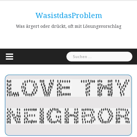
Skip
to
WasistdasProblem
content
Was ärgert oder drückt, oft mit Lösungsvorschlag
Suchen
nach: