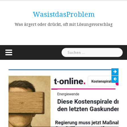
Skip
to
WasistdasProblem
content
Was ärgert oder drückt, oft mit Lösungsvorschlag
Suchen
nach: