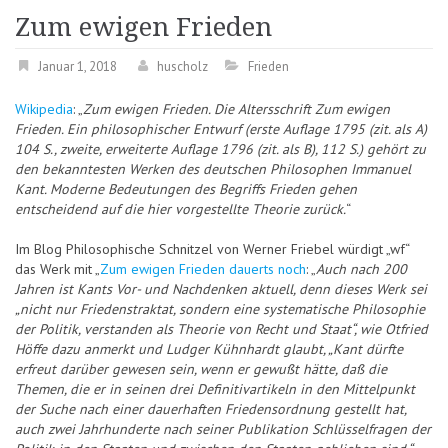
Zum ewigen Frieden
Januar 1, 2018
huscholz
Frieden
Wikipedia
: „
Zum ewigen Frieden. Die Altersschrift Zum ewigen
Frieden. Ein philosophischer Entwurf (erste Auflage 1795 (zit. als A)
104 S., zweite, erweiterte Auflage 1796 (zit. als B), 112 S.) gehört zu
den bekanntesten Werken des deutschen Philosophen Immanuel
Kant. Moderne Bedeutungen des Begriffs Frieden gehen
entscheidend auf die hier vorgestellte Theorie zurück.
“
Im Blog Philosophische Schnitzel von Werner Friebel würdigt „wf“
das Werk mit „
Zum ewigen Frieden dauerts noch
: „
Auch nach 200
Jahren ist Kants Vor- und Nachdenken aktuell, denn dieses Werk sei
„nicht nur Friedenstraktat, sondern eine systematische Philosophie
der Politik, verstanden als Theorie von Recht und Staat“, wie Otfried
Höffe dazu anmerkt und Ludger Kühnhardt glaubt, „Kant dürfte
erfreut darüber gewesen sein, wenn er gewußt hätte, daß die
Themen, die er in seinen drei Definitivartikeln in den Mittelpunkt
der Suche nach einer dauerhaften Friedensordnung gestellt hat,
auch zwei Jahrhunderte nach seiner Publikation Schlüsselfragen der