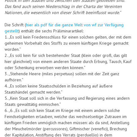
Politik in den Staaten und zwischen den Staaten geblieben sind.“
Das fand auch seinen Niederschlag in der Charta der Vereinten
Nationen, die wesentlich von dieser Schrift beeinflusst wurde.
“
Die Schrift (
hier als pdf für die ganze Welt von wf zur Verfügung
gestellt
) enthält die sechs Präliminarartikel:
1. „Es soll kein Friedensschluss für einen solchen gelten, der mit dem
geheimen Vorbehalt des Stoffs zu einem künftigen Kriege gemacht
worden.“
2. „Es soll kein für sich bestehender Staat (klein oder groß, das gilt
hier gleichviel) von einem anderen Staate durch Erbung, Tausch, Kauf
oder Schenkung erworben werden können.“
3. „Stehende Heere (miles perpetuus) sollen mit der Zeit ganz
aufhören.“
4. „Es sollen keine Staatsschulden in Beziehung auf äußere
Staatshändel gemacht werden.“
5. „Kein Staat soll sich in die Verfassung und Regierung eines andern
Staats gewalttätig einmischen.“
6. „6. „Es soll sich kein Staat im Kriege mit einem andern solche
Feindseligkeiten erlauben, welche das wechselseitige Zutrauen im
künftigen Frieden unmöglich machen müssen: als da sind, Anstellung
der Meuchelmörder (percussores), Giftmischer (venefici), Brechung
der Kapitulation, Anstiftung des Verrats (perduellio) in dem