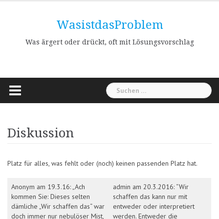
Skip
to
WasistdasProblem
content
Was ärgert oder drückt, oft mit Lösungsvorschlag
Suchen
nach:
Diskussion
Platz für alles, was fehlt oder (noch) keinen passenden Platz hat.
Anonym am 19.3.16: „Ach
admin am 20.3.2016: “Wir
kommen Sie: Dieses selten
schaffen das kann nur mit
dämliche „Wir schaffen das“ war
entweder oder interpretiert
doch immer nur nebulöser Mist,
werden. Entweder die