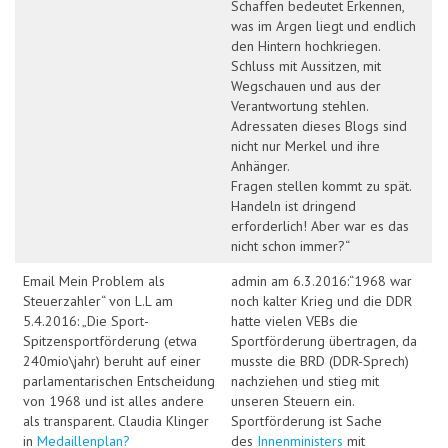
Schaffen bedeutet Erkennen,
was im Argen liegt und endlich
den Hintern hochkriegen.
Schluss mit Aussitzen, mit
Wegschauen und aus der
Verantwortung stehlen.
Adressaten dieses Blogs sind
nicht nur Merkel und ihre
Anhänger.
Fragen stellen kommt zu spät.
Handeln ist dringend
erforderlich! Aber war es das
nicht schon immer?“
Email Mein Problem als
admin am 6.3.2016:“1968 war
Steuerzahler“ von L.L am
noch kalter Krieg und die DDR
5.4.2016: „Die Sport-
hatte vielen VEBs die
Spitzensportförderung (etwa
Sportförderung übertragen, da
240mio\jahr) beruht auf einer
musste die BRD (DDR-Sprech)
parlamentarischen Entscheidung
nachziehen und stieg mit
von 1968 und ist alles andere
unseren Steuern ein.
als transparent. Claudia Klinger
Sportförderung ist Sache
in
Medaillenplan?
des
Innenministers
mit