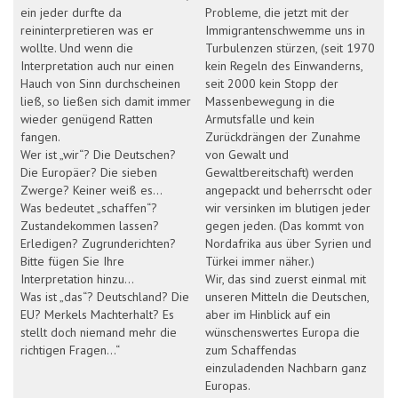
ein jeder durfte da
Probleme, die jetzt mit der
reininterpretieren was er
Immigrantenschwemme uns in
wollte. Und wenn die
Turbulenzen stürzen, (seit 1970
Interpretation auch nur einen
kein Regeln des Einwanderns,
Hauch von Sinn durchscheinen
seit 2000 kein Stopp der
ließ, so ließen sich damit immer
Massenbewegung in die
wieder genügend Ratten
Armutsfalle und kein
fangen.
Zurückdrängen der Zunahme
Wer ist „wir“? Die Deutschen?
von Gewalt und
Die Europäer? Die sieben
Gewaltbereitschaft) werden
Zwerge? Keiner weiß es…
angepackt und beherrscht oder
Was bedeutet „schaffen“?
wir versinken im blutigen jeder
Zustandekommen lassen?
gegen jeden. (Das kommt von
Erledigen? Zugrunderichten?
Nordafrika aus über Syrien und
Bitte fügen Sie Ihre
Türkei immer näher.)
Interpretation hinzu…
Wir, das sind zuerst einmal mit
Was ist „das“? Deutschland? Die
unseren Mitteln die Deutschen,
EU? Merkels Machterhalt? Es
aber im Hinblick auf ein
stellt doch niemand mehr die
wünschenswertes Europa die
richtigen Fragen…“
zum Schaffendas
einzuladenden Nachbarn ganz
Europas.