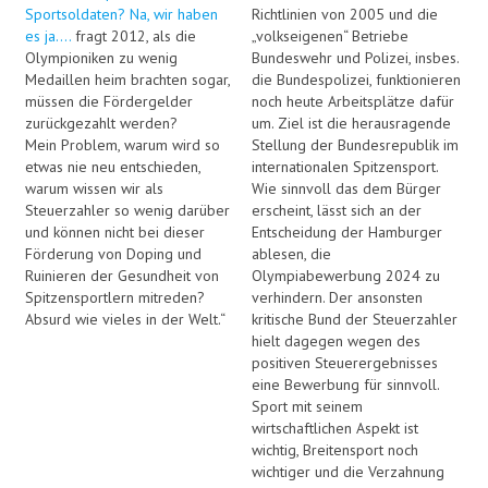
Sportsoldaten? Na, wir haben
Richtlinien von 2005 und die
es ja….
fragt 2012, als die
„volkseigenen“ Betriebe
Olympioniken zu wenig
Bundeswehr und Polizei, insbes.
Medaillen heim brachten sogar,
die Bundespolizei, funktionieren
müssen die Fördergelder
noch heute Arbeitsplätze dafür
zurückgezahlt werden?
um. Ziel ist die herausragende
Mein Problem, warum wird so
Stellung der Bundesrepublik im
etwas nie neu entschieden,
internationalen Spitzensport.
warum wissen wir als
Wie sinnvoll das dem Bürger
Steuerzahler so wenig darüber
erscheint, lässt sich an der
und können nicht bei dieser
Entscheidung der Hamburger
Förderung von Doping und
ablesen, die
Ruinieren der Gesundheit von
Olympiabewerbung 2024 zu
Spitzensportlern mitreden?
verhindern. Der ansonsten
Absurd wie vieles in der Welt.“
kritische Bund der Steuerzahler
hielt dagegen wegen des
positiven Steuerergebnisses
eine Bewerbung für sinnvoll.
Sport mit seinem
wirtschaftlichen Aspekt ist
wichtig, Breitensport noch
wichtiger und die Verzahnung