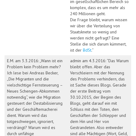
im gesellschaftlichen Bereich so
komplex, dass es um mehr als
240 Millionen geht.
Die Frage bleibt, warum wissen
wir über die Verteilung von
Staatsknete so wenig und
werden nicht gefragt? Eine
Stelle die sich darum kümmert,
ist der
BdSt
.“
E.M. am 3.3.2016: „Wann ist ein
admin am 4.3.2016: “Das Warum
Problem kein Problem mehr?
bleibt offen. Aber das
Ich lese bei Andreas Becker,
Verschleiern mit der Nennung
„Die Migranten und die
des Problems verhindern, das
vielschichtige Fernsteuerung –
ist Sache dieses Blogs. Gerade
Neues Schengen-Abkommen
der erste Beitrag vom
notwendig“, wie die Migration
30.10.2015, der Beginn des
gesteuert der Destabilisierung
Blogs, geht darauf ein mit
und der Geschäftemacherei
Schluss mit den Toten, den
dient. Warum wird das
Geschäften der Schlepper und
totgeschwiegen, ignoriert,
dem Hin und Her von
verdrängt? Warum wird es
Gestrandeten. Also entweder
durch unfähige
sind alle Mächtigen (Wort, Geld,