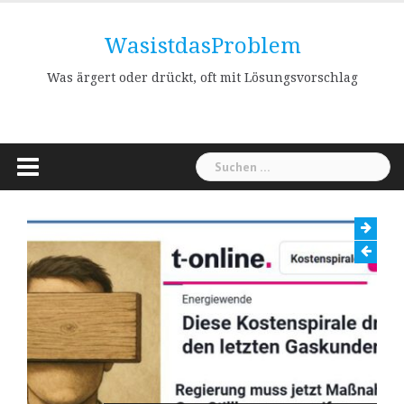
Skip
to
WasistdasProblem
content
Was ärgert oder drückt, oft mit Lösungsvorschlag
Suchen
nach: