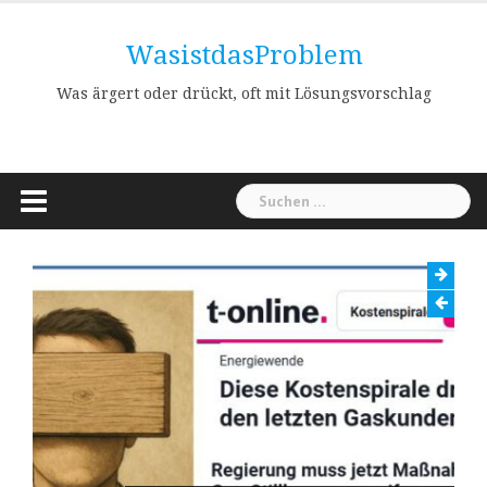
Skip
to
WasistdasProblem
content
Was ärgert oder drückt, oft mit Lösungsvorschlag
Suchen
nach: