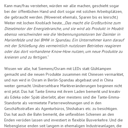
Kann man/frau verstehen, würden wir alle machen, geschieht sogar
bei der öffentlichen Hand und dort sogar mit solchen Arbeitsplätzen,
die gebraucht werden. (Wowereit ehemals, Sparen bis es knirscht.)
Weiter mit Jochen Knoblach heute, „
Das macht die Großturbine zum
Dieselmotor der Energiebranche, und sie wird als Produkt in Moabit
ebenso verschwinden wie die Verbennungsmotoren bei Daimler in
Marienfelde und bei BMW in Spandau. Ein Unternehmer kann darauf
mit der Schließung des vermeintlich nutzlosen Betriebes reagieren
oder das dort vorhandene Know-How nutzen, um neue Produkte zu
kreieren und zu fertigen.
“
Wissen wir alle, hat Siemens/Osram mit LEDs statt Glühlampen
gemacht und die neuen Produkte zusammen mit Chinesen vermarktet,
und nun wird in Osram in Berlin-Spandau abgebaut und in China
weiter gemacht. Unübersehbare Marktveränderungen beginnen nicht
erst jetzt. Das hat Tante Emma mit ihrem Laden bemerkt und kreativ
als Edeka oder Späti überlebt, aber meistens sind die Tante-Emma-
Standorte als vermietete Parterrewohnungen und in den
Geschäftsstraßen als Agenturbüros, Shishabars etc. zu besichtigen.
Das hat auch die Bahn bemerkt, die unflexiblen Schienen an den
Enden veröden lassen und investiert in flexible Busverkehre. Und die
Nebengleise enden seit langem in ehemaligen Industrieanlagen, die