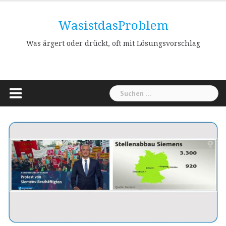
Skip
to
WasistdasProblem
content
Was ärgert oder drückt, oft mit Lösungsvorschlag
Suchen
nach: