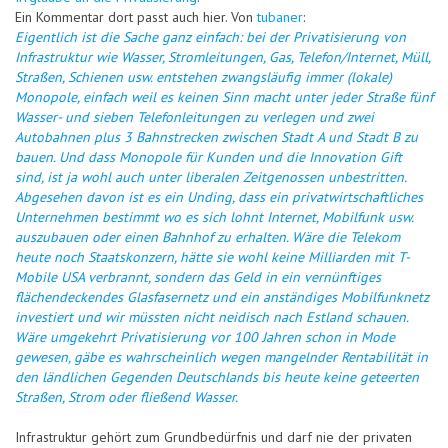
Ein Kommentar dort passt auch hier. Von
tubaner
:
Eigentlich ist die Sache ganz einfach: bei der Privatisierung von
Infrastruktur wie Wasser, Stromleitungen, Gas, Telefon/Internet, Müll,
Straßen, Schienen usw. entstehen zwangsläufig immer (lokale)
Monopole, einfach weil es keinen Sinn macht unter jeder Straße fünf
Wasser- und sieben Telefonleitungen zu verlegen und zwei
Autobahnen plus 3 Bahnstrecken zwischen Stadt A und Stadt B zu
bauen. Und dass Monopole für Kunden und die Innovation Gift
sind, ist ja wohl auch unter liberalen Zeitgenossen unbestritten.
Abgesehen davon ist es ein Unding, dass ein privatwirtschaftliches
Unternehmen bestimmt wo es sich lohnt Internet, Mobilfunk usw.
auszubauen oder einen Bahnhof zu erhalten. Wäre die Telekom
heute noch Staatskonzern, hätte sie wohl keine Milliarden mit T-
Mobile USA verbrannt, sondern das Geld in ein vernünftiges
flächendeckendes Glasfasernetz und ein anständiges Mobilfunknetz
investiert und wir müssten nicht neidisch nach Estland schauen.
Wäre umgekehrt Privatisierung vor 100 Jahren schon in Mode
gewesen, gäbe es wahrscheinlich wegen mangelnder Rentabilität in
den ländlichen Gegenden Deutschlands bis heute keine geteerten
Straßen, Strom oder fließend Wasser.
Infrastruktur gehört zum Grundbedürfnis und darf nie der privaten