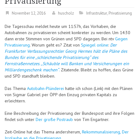
Privatisierung
November 12, 2016
huscholz
Infrastruktur
,
Privatisierung
Die Tagesschau meldet heute um 11:57h, das Vorhaben, die
Autobahnen zu privatisieren scheint konkreter zu werden. Um 14:30
dann erste Stimmen von Grünen und SPD dagegen. Bei ntv
Gegen
Privatisierung
. Worum geht es? Zitat von
Spiegel online
:
Der
Frankfurter Verfassungsrechtler Georg Hermes hält die Pläne des
Bundes für eine „schleichende Privatisierung“ des
Fernstraßennetzes. „Schäuble will Banken und Versicherungen ein
Milliardengeschenk machen“
.
Zitatende. Bleibt zu hoffen, dass Grüne
und SPD standhaft bleiben.
Das Thema
Autobahn-Plünderei
hatte ich schon (Link) mit den Plänen
von Sigmar Gabriel per ÖPP den Einzug privaten Kapitals zu
erleichtern.
Eine Beschreibung der Privatisierung der Bundespost und ihre Folgen
findet sich unter
Der große Postraub
von Tim Engartner.
Zeit-Online hat das Thema andersherum,
Rekommunalisierung, Der
Irrglaube an die Privatisierung
.