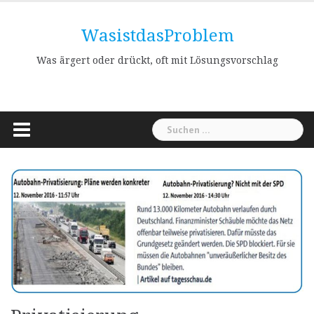
Skip
to
WasistdasProblem
content
Was ärgert oder drückt, oft mit Lösungsvorschlag
Suchen
nach: