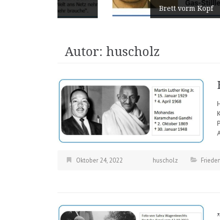
Brett vorm Kopf
Autor:
huscholz
Oktober 24, 2022
huscholz
Friede