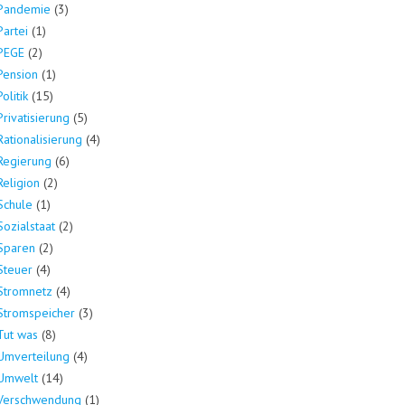
Pandemie
(3)
Partei
(1)
PEGE
(2)
Pension
(1)
Politik
(15)
Privatisierung
(5)
Rationalisierung
(4)
Regierung
(6)
Religion
(2)
Schule
(1)
Sozialstaat
(2)
Sparen
(2)
Steuer
(4)
Stromnetz
(4)
Stromspeicher
(3)
Tut was
(8)
Umverteilung
(4)
Umwelt
(14)
Verschwendung
(1)