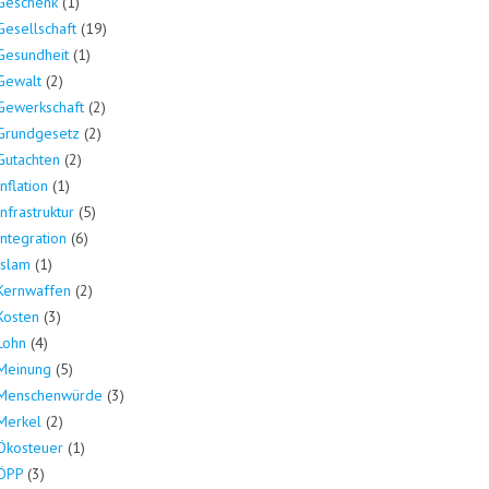
Geschenk
(1)
Gesellschaft
(19)
Gesundheit
(1)
Gewalt
(2)
Gewerkschaft
(2)
Grundgesetz
(2)
Gutachten
(2)
Inflation
(1)
Infrastruktur
(5)
Integration
(6)
Islam
(1)
Kernwaffen
(2)
Kosten
(3)
Lohn
(4)
Meinung
(5)
Menschenwürde
(3)
Merkel
(2)
Ökosteuer
(1)
ÖPP
(3)