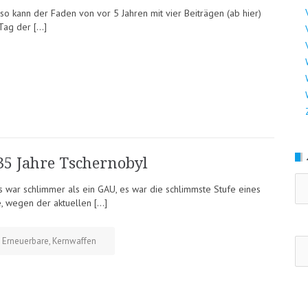
 so kann der Faden von vor 5 Jahren mit vier Beiträgen (ab hier)
Tag der […]
35 Jahre Tschernobyl
Arc
s war schlimmer als ein GAU, es war die schlimmste Stufe eines
e, wegen der aktuellen […]
,
Erneuerbare
,
Kernwaffen
Su
na