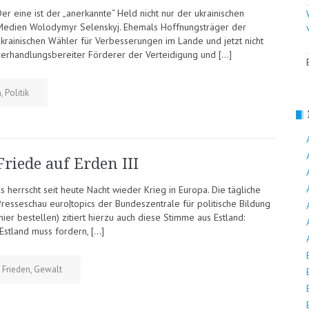
er eine ist der „anerkannte“ Held nicht nur der ukrainischen
Medien Wolodymyr Selenskyj. Ehemals Hoffnungsträger der
ukrainischen Wähler für Verbesserungen im Lande und jetzt nicht
verhandlungsbereiter Förderer der Verteidigung und […]
n
,
Politik
Friede auf Erden III
s herrscht seit heute Nacht wieder Krieg in Europa. Die tägliche
Presseschau euro|topics der Bundeszentrale für politische Bildung
hier bestellen) zitiert hierzu auch diese Stimme aus Estland:
„Estland muss fordern, […]
,
Frieden
,
Gewalt