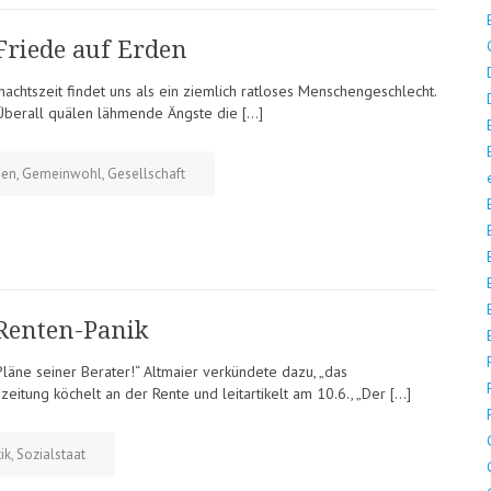
Friede auf Erden
achtszeit findet uns als ein ziemlich ratloses Menschengeschlecht.
Überall quälen lähmende Ängste die […]
den
,
Gemeinwohl
,
Gesellschaft
Renten-Panik
läne seiner Berater!“ Altmaier verkündete dazu, „das
zeitung köchelt an der Rente und leitartikelt am 10.6., „Der […]
ik
,
Sozialstaat