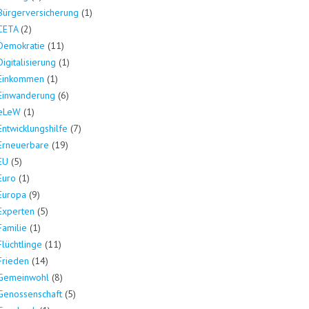
Bürgerversicherung
(1)
CETA
(2)
Demokratie
(11)
Digitalisierung
(1)
Einkommen
(1)
Einwanderung
(6)
eLeW
(1)
Entwicklungshilfe
(7)
Erneuerbare
(19)
EU
(5)
Euro
(1)
Europa
(9)
Experten
(5)
Familie
(1)
Flüchtlinge
(11)
Frieden
(14)
Gemeinwohl
(8)
Genossenschaft
(5)