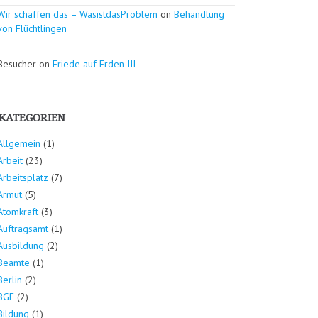
Wir schaffen das – WasistdasProblem
on
Behandlung
von Flüchtlingen
Besucher on
Friede auf Erden III
KATEGORIEN
Allgemein
(1)
Arbeit
(23)
Arbeitsplatz
(7)
Armut
(5)
Atomkraft
(3)
Auftragsamt
(1)
Ausbildung
(2)
Beamte
(1)
Berlin
(2)
BGE
(2)
Bildung
(1)