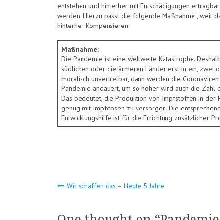
entstehen und hinterher mit Entschädigungen ertragbar
werden. Hierzu passt die folgende Maßnahme , weil das
hinterher Kompensieren.
Maßnahme:
Die Pandemie ist eine weltweite Katastrophe. Deshalb h
südlichen oder die ärmeren Länder erst in ein, zwei o
moralisch unvertretbar, dann werden die Coronaviren
Pandemie andauert, um so höher wird auch die Zahl 
Das bedeutet, die Produktion von Impfstoffen in der H
genug mit Impfdosen zu versorgen. Die entsprechend
Entwicklungshilfe ist für die Errichtung zusätzlicher P
Beitragsnavigat
Wir schaffen das – Heute 5 Jahre
One thought on “
Pandemie