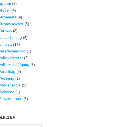
Sparen
(2)
Steuer
(4)
Stromnetz
(4)
Stromspeicher
(3)
Tut was
(8)
Umverteilung
(4)
Umwelt
(14)
Verschwendung
(1)
Volksvertreter
(3)
Vollbeschäftigung
(3)
Vorschlag
(5)
Werbung
(1)
Windenergie
(5)
Wohnung
(1)
Zuwanderung
(3)
ARCHIV
hiv