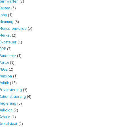
Kernwaffen
(2)
Kosten
(3)
Lohn
(4)
Meinung
(5)
Menschenwürde
(3)
Merkel
(2)
Ökosteuer
(1)
ÖPP
(3)
Pandemie
(3)
Partei
(1)
PEGE
(2)
Pension
(1)
Politik
(15)
Privatisierung
(5)
Rationalisierung
(4)
Regierung
(6)
Religion
(2)
Schule
(1)
Sozialstaat
(2)