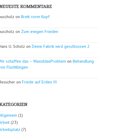
NEUESTE KOMMENTARE
huscholz on
Brett vorm Kopf
huscholz on
Zum ewigen Frieden
Hans U. Scholz on
Deine Fabrik wird geschlossen 2
Wir schaffen das – WasistdasProblem
on
Behandlung
von Flüchtlingen
Besucher on
Friede auf Erden III
KATEGORIEN
Allgemein
(1)
Arbeit
(23)
Arbeitsplatz
(7)