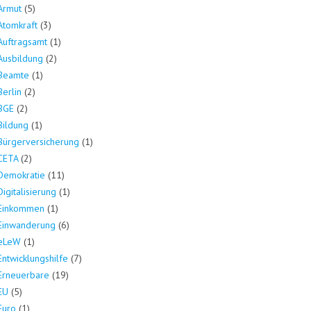
Armut
(5)
Atomkraft
(3)
Auftragsamt
(1)
Ausbildung
(2)
Beamte
(1)
Berlin
(2)
BGE
(2)
Bildung
(1)
Bürgerversicherung
(1)
CETA
(2)
Demokratie
(11)
Digitalisierung
(1)
Einkommen
(1)
Einwanderung
(6)
eLeW
(1)
Entwicklungshilfe
(7)
Erneuerbare
(19)
EU
(5)
Euro
(1)