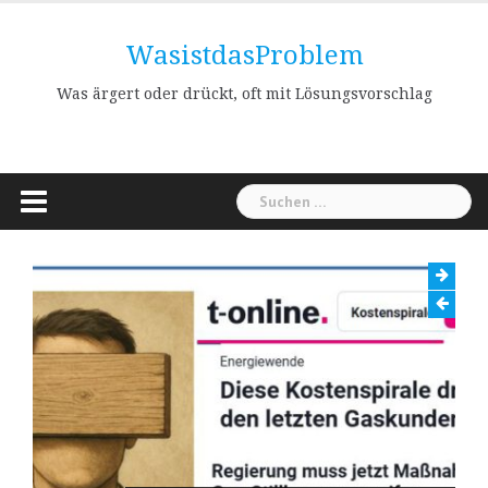
Skip
to
WasistdasProblem
content
Was ärgert oder drückt, oft mit Lösungsvorschlag
Suchen
nach: