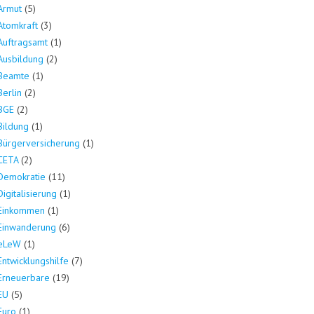
Armut
(5)
Atomkraft
(3)
Auftragsamt
(1)
Ausbildung
(2)
Beamte
(1)
Berlin
(2)
BGE
(2)
Bildung
(1)
Bürgerversicherung
(1)
CETA
(2)
Demokratie
(11)
Digitalisierung
(1)
Einkommen
(1)
Einwanderung
(6)
eLeW
(1)
Entwicklungshilfe
(7)
Erneuerbare
(19)
EU
(5)
Euro
(1)