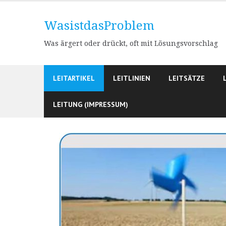
Skip
to
WasistdasProblem
content
Was ärgert oder drückt, oft mit Lösungsvorschlag
LEITARTIKEL
LEITLINIEN
LEITSÄTZE
LEITUNG (IMPRESSUM)