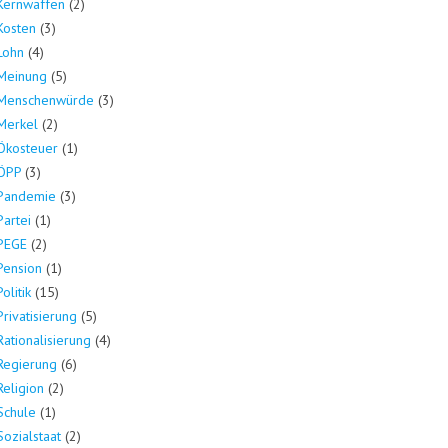
Kernwaffen
(2)
Kosten
(3)
Lohn
(4)
Meinung
(5)
Menschenwürde
(3)
Merkel
(2)
Ökosteuer
(1)
ÖPP
(3)
Pandemie
(3)
Partei
(1)
PEGE
(2)
Pension
(1)
Politik
(15)
Privatisierung
(5)
Rationalisierung
(4)
Regierung
(6)
Religion
(2)
Schule
(1)
Sozialstaat
(2)