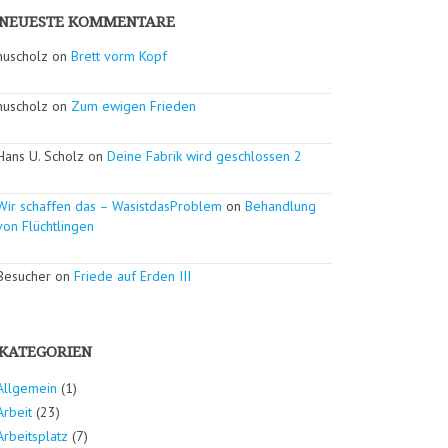
NEUESTE KOMMENTARE
huscholz on
Brett vorm Kopf
huscholz on
Zum ewigen Frieden
Hans U. Scholz on
Deine Fabrik wird geschlossen 2
Wir schaffen das – WasistdasProblem
on
Behandlung
von Flüchtlingen
Besucher on
Friede auf Erden III
KATEGORIEN
Allgemein
(1)
Arbeit
(23)
Arbeitsplatz
(7)