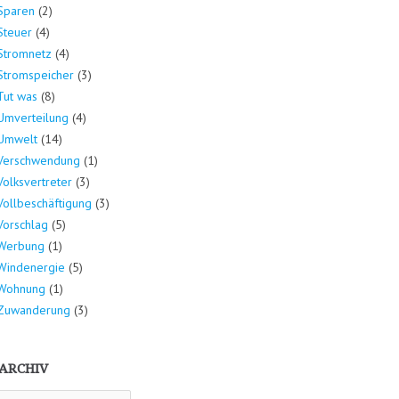
Sparen
(2)
Steuer
(4)
Stromnetz
(4)
Stromspeicher
(3)
Tut was
(8)
Umverteilung
(4)
Umwelt
(14)
Verschwendung
(1)
Volksvertreter
(3)
Vollbeschäftigung
(3)
Vorschlag
(5)
Werbung
(1)
Windenergie
(5)
Wohnung
(1)
Zuwanderung
(3)
ARCHIV
hiv