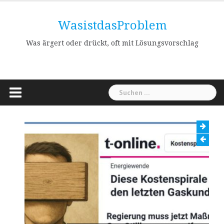
Skip
to
WasistdasProblem
content
Was ärgert oder drückt, oft mit Lösungsvorschlag
Suchen
nach: