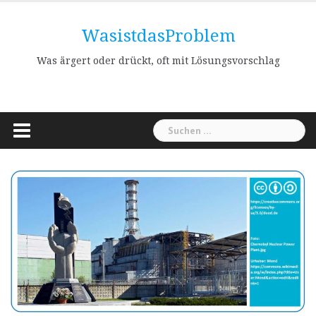
Skip
to
WasistdasProblem
content
Was ärgert oder drückt, oft mit Lösungsvorschlag
Suchen
nach: