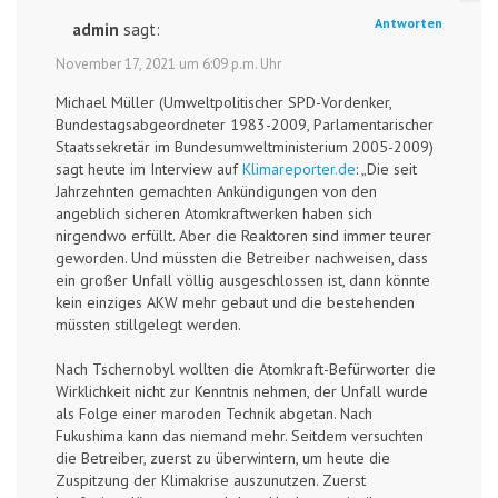
Antworten
admin
sagt:
November 17, 2021 um 6:09 p.m. Uhr
Michael Müller (Umwelt­politischer SPD-Vordenker,
Bundes­tags­abgeordneter 1983-2009, Parlamentarischer
Staats­sekretär im Bundes­umwelt­ministerium 2005-2009)
sagt heute im Interview auf
Klimareporter.de
: „Die seit
Jahrzehnten gemachten Ankündigungen von den
angeblich sicheren Atomkraftwerken haben sich
nirgendwo erfüllt. Aber die Reaktoren sind immer teurer
geworden. Und müssten die Betreiber nachweisen, dass
ein großer Unfall völlig ausgeschlossen ist, dann könnte
kein einziges AKW mehr gebaut und die bestehenden
müssten stillgelegt werden.
Nach Tschernobyl wollten die Atomkraft-Befürworter die
Wirklichkeit nicht zur Kenntnis nehmen, der Unfall wurde
als Folge einer maroden Technik abgetan. Nach
Fukushima kann das niemand mehr. Seitdem versuchten
die Betreiber, zuerst zu überwintern, um heute die
Zuspitzung der Klimakrise auszunutzen. Zuerst