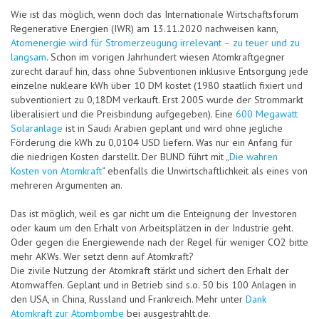
Wie ist das möglich, wenn doch das Internationale Wirtschaftsforum
Regenerative Energien (IWR) am 13.11.2020 nachweisen kann,
Atomenergie wird für Stromerzeugung irrelevant – zu teuer und zu
langsam
. Schon im vorigen Jahrhundert wiesen Atomkraftgegner
zurecht darauf hin, dass ohne Subventionen inklusive Entsorgung jede
einzelne nukleare kWh über 10 DM kostet (1980 staatlich fixiert und
subventioniert zu 0,18DM verkauft. Erst 2005 wurde der Strommarkt
liberalisiert und die Preisbindung aufgegeben). Eine
600 Megawatt
Solaranlage
ist in Saudi Arabien geplant und wird ohne jegliche
Förderung die kWh zu 0,0104 USD liefern. Was nur ein Anfang für
die niedrigen Kosten darstellt. Der BUND führt mit „
Die wahren
Kosten von Atomkraft
“ ebenfalls die Unwirtschaftlichkeit als eines von
mehreren Argumenten an.
Das ist möglich, weil es gar nicht um die Enteignung der Investoren
oder kaum um den Erhalt von Arbeitsplätzen in der Industrie geht.
Oder gegen die Energiewende nach der Regel für weniger CO2 bitte
mehr AKWs. Wer setzt denn auf Atomkraft?
Die zivile Nutzung der Atomkraft stärkt und sichert den Erhalt der
Atomwaffen. Geplant und in Betrieb sind s.o. 50 bis 100 Anlagen in
den USA, in China, Russland und Frankreich. Mehr unter
Dank
Atomkraft zur Atombombe
bei ausgestrahlt.de.