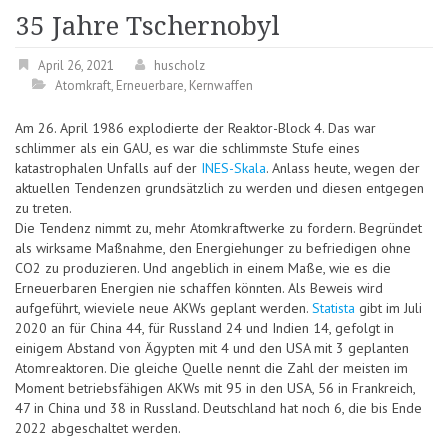
35 Jahre Tschernobyl
April 26, 2021
huscholz
Atomkraft
,
Erneuerbare
,
Kernwaffen
Am 26. April 1986 explodierte der Reaktor-Block 4. Das war
schlimmer als ein GAU, es war die schlimmste Stufe eines
katastrophalen Unfalls auf der
INES-Skala
. Anlass heute, wegen der
aktuellen Tendenzen grundsätzlich zu werden und diesen entgegen
zu treten.
Die Tendenz nimmt zu, mehr Atomkraftwerke zu fordern. Begründet
als wirksame Maßnahme, den Energiehunger zu befriedigen ohne
CO2 zu produzieren. Und angeblich in einem Maße, wie es die
Erneuerbaren Energien nie schaffen könnten. Als Beweis wird
aufgeführt, wieviele neue AKWs geplant werden.
Statista
gibt im Juli
2020 an für China 44, für Russland 24 und Indien 14, gefolgt in
einigem Abstand von Ägypten mit 4 und den USA mit 3 geplanten
Atomreaktoren. Die gleiche Quelle nennt die Zahl der meisten im
Moment betriebsfähigen AKWs mit 95 in den USA, 56 in Frankreich,
47 in China und 38 in Russland. Deutschland hat noch 6, die bis Ende
2022 abgeschaltet werden.