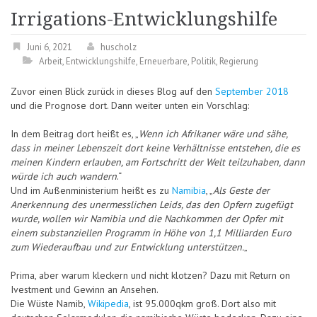
Irrigations-Entwicklungshilfe
Juni 6, 2021
huscholz
Arbeit
,
Entwicklungshilfe
,
Erneuerbare
,
Politik
,
Regierung
Zuvor einen Blick zurück in dieses Blog auf den
September 2018
und die Prognose dort. Dann weiter unten ein Vorschlag:
In dem Beitrag dort heißt es, „
Wenn ich Afrikaner wäre und sähe,
dass in meiner Lebenszeit dort keine Verhältnisse entstehen, die es
meinen Kindern erlauben, am Fortschritt der Welt teilzuhaben, dann
würde ich auch wandern
.“
Und im Außenministerium heißt es zu
Namibia
, „
Als Geste der
Anerkennung des unermesslichen Leids, das den Opfern zugefügt
wurde, wollen wir Namibia und die Nachkommen der Opfer mit
einem substanziellen Programm in Höhe von 1,1 Milliarden Euro
zum Wiederaufbau und zur Entwicklung unterstützen.
„
Prima, aber warum kleckern und nicht klotzen? Dazu mit Return on
Ivestment und Gewinn an Ansehen.
Die Wüste Namib,
Wikipedia
, ist 95.000qkm groß. Dort also mit