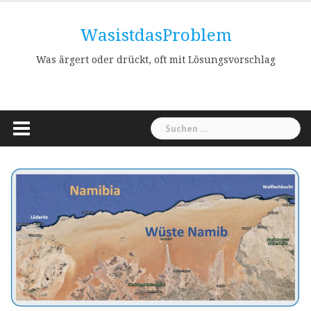
Skip
to
WasistdasProblem
content
Was ärgert oder drückt, oft mit Lösungsvorschlag
Suchen
nach: