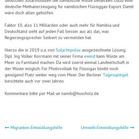
deutschen Solarmodulen die namibische Wüste bedecken. Dazu eine
deutsche Methanerzeugung für namibischen Flüssiggas-Export. Damit
wäre doch allen geholfen.
Faktor 10, also 11 Milliarden oder auch mehr für Namibia und
Deutschland sieht auf jeden Fall besser aus als das, was
Regierungssprecher Seibert zu vermelden hat.
Hierzu die in 2019 u.a. von
SolarImpulse
ausgezeichnete Lösung.
Dipl. Ing Volker Korrmann mit seiner Firma
ewind
kann Wüste am
Meer zu Farmland machen. Da wird zuerst einmal Landwirtschaft in
der Wüste möglich. Für Photovoltaik für Flüssigas bleibt noch
genügend Platz weiter weg vom Meer. Der Berliner
Tagesspiegel
berichtete auch vor zwei Jahren.
Kommentare bitte per Mail an namib@huscholz.de
Beitragsnavigation
Migranten-Entwicklungshilfe
Umwelt-Entwicklungshilfe