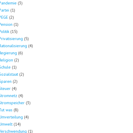
Pandemie
(3)
Partei
(1)
PEGE
(2)
Pension
(1)
Politik
(15)
Privatisierung
(5)
Rationalisierung
(4)
Regierung
(6)
Religion
(2)
Schule
(1)
Sozialstaat
(2)
Sparen
(2)
Steuer
(4)
Stromnetz
(4)
Stromspeicher
(3)
Tut was
(8)
Umverteilung
(4)
Umwelt
(14)
Verschwendung
(1)