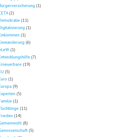
Bürgerversicherung
(1)
CETA
(2)
Demokratie
(11)
Digitalisierung
(1)
Einkommen
(1)
Einwanderung
(6)
eLeW
(1)
Entwicklungshilfe
(7)
Erneuerbare
(19)
EU
(5)
Euro
(1)
Europa
(9)
Experten
(5)
Familie
(1)
Flüchtlinge
(11)
Frieden
(14)
Gemeinwohl
(8)
Genossenschaft
(5)