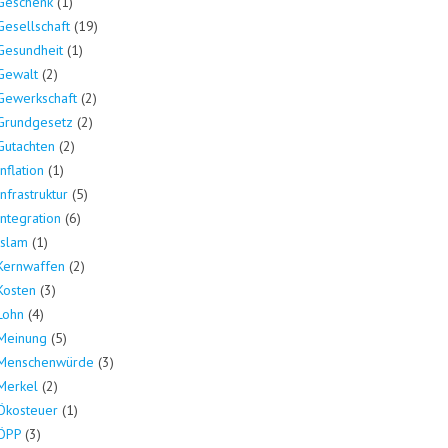
Geschenk
(1)
Gesellschaft
(19)
Gesundheit
(1)
Gewalt
(2)
Gewerkschaft
(2)
Grundgesetz
(2)
Gutachten
(2)
Inflation
(1)
Infrastruktur
(5)
Integration
(6)
Islam
(1)
Kernwaffen
(2)
Kosten
(3)
Lohn
(4)
Meinung
(5)
Menschenwürde
(3)
Merkel
(2)
Ökosteuer
(1)
ÖPP
(3)