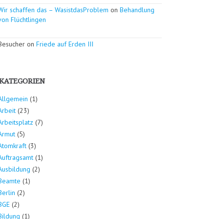
Wir schaffen das – WasistdasProblem
on
Behandlung
von Flüchtlingen
Besucher on
Friede auf Erden III
KATEGORIEN
Allgemein
(1)
Arbeit
(23)
Arbeitsplatz
(7)
Armut
(5)
Atomkraft
(3)
Auftragsamt
(1)
Ausbildung
(2)
Beamte
(1)
Berlin
(2)
BGE
(2)
Bildung
(1)