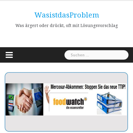
Skip
to
WasistdasProblem
content
Was ärgert oder drückt, oft mit Lösungsvorschlag
Suchen
nach: