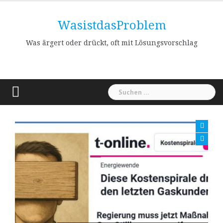
Skip
to
WasistdasProblem
content
Was ärgert oder drückt, oft mit Lösungsvorschlag
Suchen
nach: