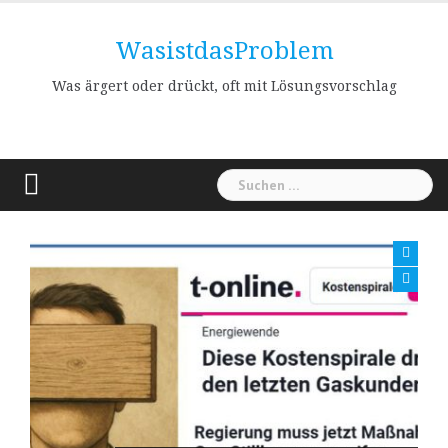
Skip
to
WasistdasProblem
content
Was ärgert oder drückt, oft mit Lösungsvorschlag
Suchen
nach: