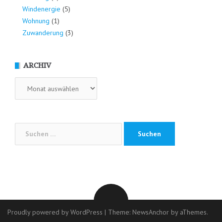
Windenergie
(5)
Wohnung
(1)
Zuwanderung
(3)
ARCHIV
Archiv
Suchen
nach:
Proudly powered by WordPress
|
Theme:
NewsAnchor
by aThemes.