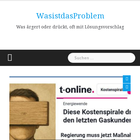
Skip
to
WasistdasProblem
content
Was ärgert oder drückt, oft mit Lösungsvorschlag
Suchen
nach: