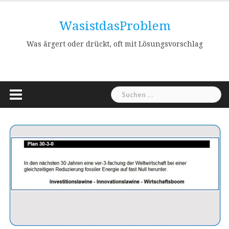
Skip
to
WasistdasProblem
content
Was ärgert oder drückt, oft mit Lösungsvorschlag
Suchen
nach: