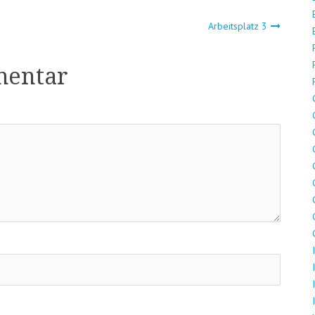
ion
Arbeitsplatz 3
mentar