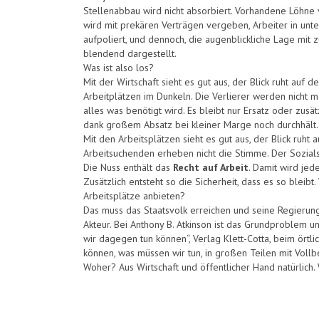
Stellenabbau wird nicht absorbiert. Vorhandene Löhne 
wird mit prekären Verträgen vergeben, Arbeiter in u
aufpoliert, und dennoch, die augenblickliche Lage mit z
blendend dargestellt.
Was ist also los?
Mit der Wirtschaft sieht es gut aus, der Blick ruht auf
Arbeitplätzen im Dunkeln. Die Verlierer werden nicht 
alles was benötigt wird. Es bleibt nur Ersatz oder zusä
dank großem Absatz bei kleiner Marge noch durchhält. 
Mit den Arbeitsplätzen sieht es gut aus, der Blick ruht 
Arbeitsuchenden erheben nicht die Stimme. Der Sozials
Die Nuss enthält das
Recht auf Arbeit
. Damit wird je
Zusätzlich entsteht so die Sicherheit, dass es so blei
Arbeitsplätze anbieten?
Das muss das Staatsvolk erreichen und seine Regierung 
Akteur. Bei Anthony B. Atkinson ist das Grundproblem un
wir dagegen tun können“, Verlag Klett-Cotta, beim örtl
können, was müssen wir tun, in großen Teilen mit Vollbe
Woher? Aus Wirtschaft und öffentlicher Hand natürlich. 