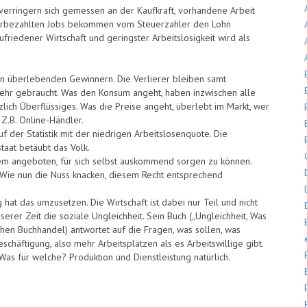
verringern sich gemessen an der Kaufkraft, vorhandene Arbeit
nterbezahlten Jobs bekommen vom Steuerzahler den Lohn
ufriedener Wirtschaft und geringster Arbeitslosigkeit wird als
 den überlebenden Gewinnern. Die Verlierer bleiben samt
mehr gebraucht. Was den Konsum angeht, haben inzwischen alle
tzlich Überflüssiges. Was die Preise angeht, überlebt im Markt, wer
Z.B. Online-Händler.
auf der Statistik mit der niedrigen Arbeitslosenquote. Die
taat betäubt das Volk.
dem angeboten, für sich selbst auskommend sorgen zu können.
bt. Wie nun die Nuss knacken, diesem Recht entsprechend
hat das umzusetzen. Die Wirtschaft ist dabei nur Teil und nicht
serer Zeit die soziale Ungleichheit. Sein Buch („Ungleichheit, Was
ichen Buchhandel) antwortet auf die Fragen, was sollen, was
schäftigung, also mehr Arbeitsplätzen als es Arbeitswillige gibt.
Was für welche? Produktion und Dienstleistung natürlich.