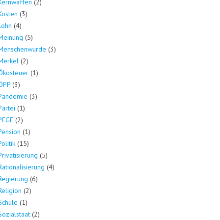
Kernwaffen
(2)
Kosten
(3)
Lohn
(4)
Meinung
(5)
Menschenwürde
(3)
Merkel
(2)
Ökosteuer
(1)
ÖPP
(3)
Pandemie
(3)
Partei
(1)
PEGE
(2)
Pension
(1)
Politik
(15)
Privatisierung
(5)
Rationalisierung
(4)
Regierung
(6)
Religion
(2)
Schule
(1)
Sozialstaat
(2)