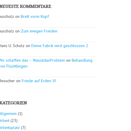
NEUESTE KOMMENTARE
huscholz on
Brett vorm Kopf
huscholz on
Zum ewigen Frieden
Hans U. Scholz on
Deine Fabrik wird geschlossen 2
Wir schaffen das – WasistdasProblem
on
Behandlung
von Flüchtlingen
Besucher on
Friede auf Erden III
KATEGORIEN
Allgemein
(1)
Arbeit
(23)
Arbeitsplatz
(7)