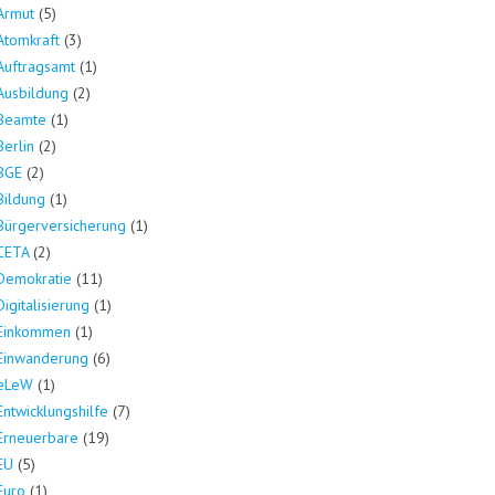
Armut
(5)
Atomkraft
(3)
Auftragsamt
(1)
Ausbildung
(2)
Beamte
(1)
Berlin
(2)
BGE
(2)
Bildung
(1)
Bürgerversicherung
(1)
CETA
(2)
Demokratie
(11)
Digitalisierung
(1)
Einkommen
(1)
Einwanderung
(6)
eLeW
(1)
Entwicklungshilfe
(7)
Erneuerbare
(19)
EU
(5)
Euro
(1)