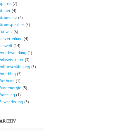
Sparen
(2)
Steuer
(4)
Stromnetz
(4)
Stromspeicher
(3)
Tut was
(8)
Umverteilung
(4)
Umwelt
(14)
Verschwendung
(1)
Volksvertreter
(3)
Vollbeschäftigung
(3)
Vorschlag
(5)
Werbung
(1)
Windenergie
(5)
Wohnung
(1)
Zuwanderung
(3)
ARCHIV
hiv