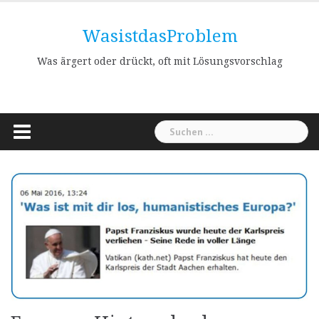
Skip
to
WasistdasProblem
content
Was ärgert oder drückt, oft mit Lösungsvorschlag
Suchen
nach: