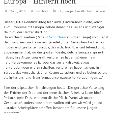
Europa – Hintern hoch
Mai 6, 2016
huscholz
EU
,
Europa
,
Gesellschaft
,
Tut was
Dieser „Tut-es-endlich“-Blog hier, auch „Hintern-hoch“-Seite, kennt
auch Probleme mit Europa, neben denen des Teilens und, weniger
deutlich, der Herzensbildung.
Da erscheint soeben (Rede in
Schriftform
in voller Länge) vom Papst
den Europäern ins Gewissen geredet: „..der Gesamteindruck eines
müden und gealterten Europa, das nicht fruchtbar und lebendig ist,
zugenommen hat, wo die großen Ideale, welche Europa inspiriert
haben, ihre Anziehungskraft verloren zu haben scheinen; ein
heruntergekommenes Europa, das seine Fähigkeit, etwas
hervorzubringen und zu schaffen, verloren zu haben scheint. Ein
Europa, das versucht ist, eher Räume zu sichern und zu beherrschen,
als Inklusions- und Transformationsprozesse hervorzubringen; …“
Eine der päpstlichen Ermahnungen heute: „Die gerechte Verteilung
der Früchte der Erde und der menschlichen Arbeit ist keine bloße
Philanthropie. Es ist eine moralische Pflicht. Wenn wir unsere
Gesellschaft anders konzipieren wollen, müssen wir würdige und
lukrative Arbeitsplätze schaffen, besonders für unsere jungen
Menschen.“