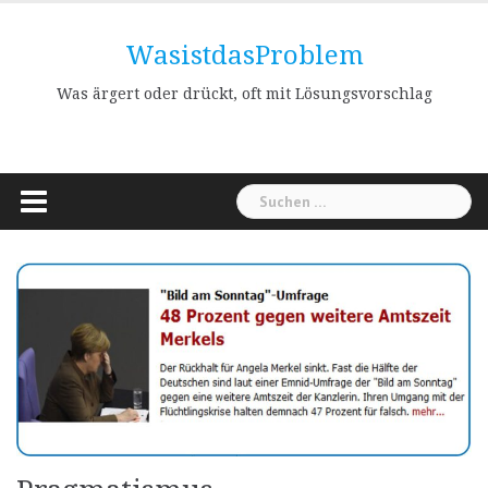
Skip
to
WasistdasProblem
content
Was ärgert oder drückt, oft mit Lösungsvorschlag
Suchen
nach: