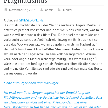
Pragmatismus
November 29, 2015
admin
Merkel
Artikel auf
SPIEGEL-ONLINE
.
Die oft als mächtigste Frau der Welt bezeichnete Angela Merkel ist
öffentlich präsent wie immer und doch weiß das Volk nicht, was läuft,
was sie will und wohin das führt. Frau Dr. Merkel scheint müde und
verbraucht zu sein, das „Volk“ schreit hinweg mit ihr. Ist es nicht so,
dass das Volk wissen will, wohin es geführt wird? Im Nachruf auf
Helmut Schmidt meint Frank-Walter Steinmeier, Helmut Schmidt wäre
aktuell nach der Tagesschau an sein Volk herangetreten. Warum
verkündet Angela Merkel nicht regelmäßig „Das Wort zur Lage“?
Wasistdasproblem betätigt sich als Redenschreiber für die Kanzlerin
und meint, die Verhältnisse sind wie sie sind und nun muss das Beste
daraus gemacht werden.
Liebe Mitbürgerinnen und Mitbürger,
ich weiß von Ihren Sorgen angesichts der Entwicklung der
Flüchtlingszahlen und werde deshalb heute Abend darstellen, dass
wir Deutschen es nicht mit einer Krise, sondern mit einer
Herausforderung zu tun haben, der wir uns, ob wir es wollen oder