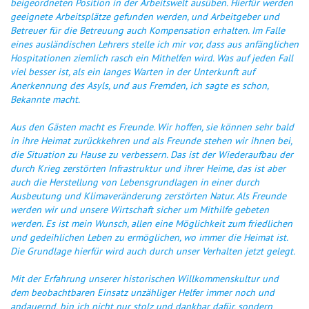
beigeordneten Position in der Arbeitswelt ausüben. Hierfür werden
geeignete Arbeitsplätze gefunden werden, und Arbeitgeber und
Betreuer für die Betreuung auch Kompensation erhalten. Im Falle
eines ausländischen Lehrers stelle ich mir vor, dass aus anfänglichen
Hospitationen ziemlich rasch ein Mithelfen wird. Was auf jeden Fall
viel besser ist, als ein langes Warten in der Unterkunft auf
Anerkennung des Asyls, und aus Fremden, ich sagte es schon,
Bekannte macht.
Aus den Gästen macht es Freunde. Wir hoffen, sie können sehr bald
in ihre Heimat zurückkehren und als Freunde stehen wir ihnen bei,
die Situation zu Hause zu verbessern. Das ist der Wiederaufbau der
durch Krieg zerstörten Infrastruktur und ihrer Heime, das ist aber
auch die Herstellung von Lebensgrundlagen in einer durch
Ausbeutung und Klimaveränderung zerstörten Natur. Als Freunde
werden wir und unsere Wirtschaft sicher um Mithilfe gebeten
werden. Es ist mein Wunsch, allen eine Möglichkeit zum friedlichen
und gedeihlichen Leben zu ermöglichen, wo immer die Heimat ist.
Die Grundlage hierfür wird auch durch unser Verhalten jetzt gelegt.
Mit der Erfahrung unserer historischen Willkommenskultur und
dem beobachtbaren Einsatz unzähliger Helfer immer noch und
andauernd, bin ich nicht nur stolz und dankbar dafür, sondern