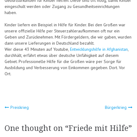
Geburtsurkunden für Kinder helfen. Diese sind oft nötig, damit Kinder
eingeschult werden oder Zugang zu Gesundheitseinrichtungen
haben.
Kinder liefern ein Beispiel in Hilfe für Kinder. Bei den Großen war
unsere offizielle Hilfe per Steuerzahleraufkommen oft nur ein
Geben und Zurücknehmen. Mit Fördergeldern, die wir gaben, wurden
dann unsere Lieferungen in Deutschland bezahlt.
Wer diese 43 Minuten auf Youtube,
Entwicklungshilfe in Afghanistan
,
durchhält, erfährt etwas über deutsche Unfähigkeit auf diesem
Gebiet. Professionelle Hilfe für die Großen wäre per Sorge für
Ausbildung und Verbesserung von Einkommen gegeben. Dort. Vor
Ort.
Beitragsnavigation
Preiskrieg
Bürgerkrieg
One thought on “
Friede mit Hilfe
”