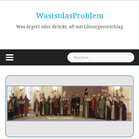
Skip
to
WasistdasProblem
content
Was ärgert oder drückt, oft mit Lösungsvorschlag
Suchen
nach: